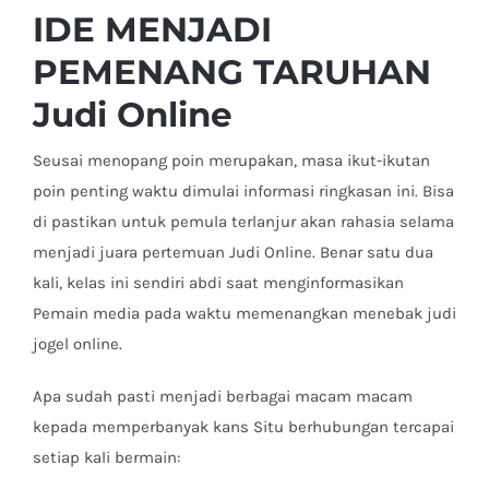
IDE MENJADI
PEMENANG TARUHAN
Judi Online
Seusai menopang poin merupakan, masa ikut-ikutan
poin penting waktu dimulai informasi ringkasan ini. Bisa
di pastikan untuk pemula terlanjur akan rahasia selama
menjadi juara pertemuan Judi Online. Benar satu dua
kali, kelas ini sendiri abdi saat menginformasikan
Pemain media pada waktu memenangkan menebak judi
jogel online.
Apa sudah pasti menjadi berbagai macam macam
kepada memperbanyak kans Situ berhubungan tercapai
setiap kali bermain: