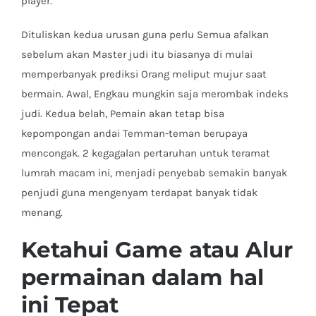
player.
Dituliskan kedua urusan guna perlu Semua afalkan
sebelum akan Master judi itu biasanya di mulai
memperbanyak prediksi Orang meliput mujur saat
bermain. Awal, Engkau mungkin saja merombak indeks
judi. Kedua belah, Pemain akan tetap bisa
kepompongan andai Temman-teman berupaya
mencongak. 2 kegagalan pertaruhan untuk teramat
lumrah macam ini, menjadi penyebab semakin banyak
penjudi guna mengenyam terdapat banyak tidak
menang.
Ketahui Game atau Alur
permainan dalam hal
ini Tepat