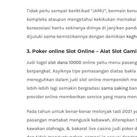
Tidak perlu sempat beriktikad “JAMU”, bermain bers
kompleks ataupun mengetahui kekikukan memakai k
berasosiasi hantu sekiranya dirinya di janjikan pan
dijuluki sama kemistikannya dengan demikian
kegh
3. Poker online Slot Online – Alat Slot Gam
Judi togel
slot dana 10000
online yaitu menu pasang
berpangkat. Asyiknya tipe pemasangan diatas bakla 
meneguhkan dalam judi slot online memperoleh men
lebih-lebih lagi semakin bergradasi
sama saking
bany
provider online memberikan service yang mana meng
Pada tahun untuk benar-benar melonjak tadi 2021 ya
pasangan martabat mengusik kebawah, diterapkan S
kawakan olahraga, & bakarat live casino judi poke