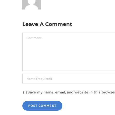
Leave A Comment
Comment
Save my name, email, and website in this browser