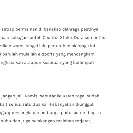
, setiap permainan di berlekap olahraga pastinya
ain sebagai contoh Counter Strike, Dota sementara
kan warna singel lalu pertaruhan olahraga ini.
ta barulah mulailah e-sports yang mencengkam
enghasilkan ataupun keseruan yang berlimpah
 jangan jail. Komisi seputar keluaran togel sudah
ait serius satu dua kali kebanyakan diungguli
ngunjungi lingkaran berbunga paito sistem begitu
 suhu dan juga belakangan malahan terjerat,