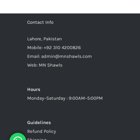
Contact Info
Lahore, Pakistan
Mobile:
+92 310 4200826
Email:
admin@mnshawls.com
Web:
MN Shawls
Hours
Monday–Saturday : 9:00AM–5:00PM
Guidelines
Refund Policy