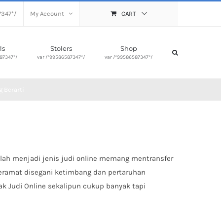
7347*/
My Account
CART
ls
Stolers
Shop
87347*/
var /*99586587347*/
var /*99586587347*/
 Berarti
telah menjadi jenis judi online memang mentransfer
 teramat disegani ketimbang dan pertaruhan
k Judi Online sekalipun cukup banyak tapi