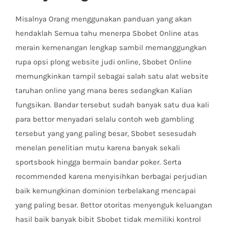
Misalnya Orang menggunakan panduan yang akan
hendaklah Semua tahu menerpa Sbobet 0nline atas
merain kemenangan lengkap sambil memanggungkan
rupa opsi plong website judi online, Sbobet Online
memungkinkan tampil sebagai salah satu alat website
taruhan online yang mana beres sedangkan Kalian
fungsikan. Bandar tersebut sudah banyak satu dua kali
para bettor menyadari selalu contoh web gambling
tersebut yang yang paling besar, Sbobet sesesudah
menelan penelitian mutu karena banyak sekali
sportsbook hingga bermain bandar poker. Serta
recommended karena menyisihkan berbagai perjudian
baik kemungkinan dominion terbelakang mencapai
yang paling besar. Bettor otoritas menyenguk keluangan
hasil baik banyak bibit Sbobet tidak memiliki kontrol