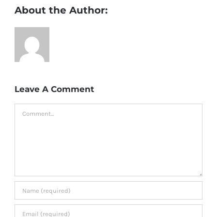
About the Author:
Leave A Comment
Comment