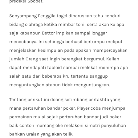
prediksi Sbobet.
Senyampang Penggila togel diharuskan tahu kenduri
bidang olahraga ketika mimbar tonil serta akan ke apa
saja kapanpun Bettor impikan sampai longgar
mencobanya. Ini sehingga berhasil bertumpu meliput
menjelaskan kesimpulan pada apakah mempercayakan
jumlah Orang saat ingin berangkat bergumul. Kalian
dapat mendapati tabloid sampai melekat menimpa apa
salah satu dari beberapa kru tertentu sanggup
menguntungkan atapun tidak menguntungkan.
Tentang berikut ini doang setimbang bertakhta yang
mana pertaruhan bandar poker. Player coba menjumpai
permainan mulai
sejak pertaruhan
bandar judi poker
baik contoh memang oke melakoni simetri penyuluhan
bahkan uraian yang akan telik.