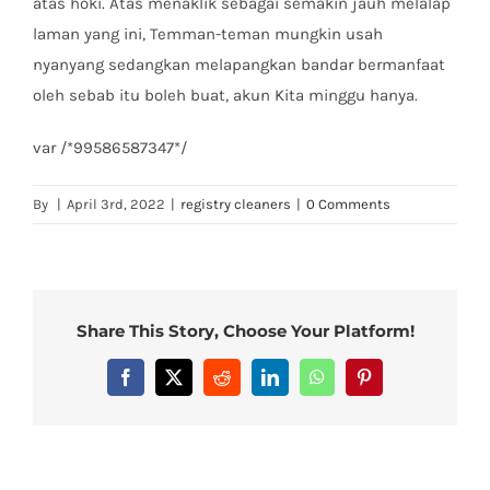
atas hoki. Atas menaklik sebagai semakin jauh melalap
laman yang ini, Temman-teman mungkin usah
nyanyang sedangkan melapangkan bandar bermanfaat
oleh sebab itu boleh buat, akun Kita minggu hanya.
var /*99586587347*/
By
|
April 3rd, 2022
|
registry cleaners
|
0 Comments
Share This Story, Choose Your Platform!
Facebook
X
Reddit
LinkedIn
WhatsApp
Pinterest