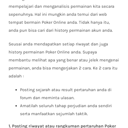
mempelajari dan menganalisis permainan kita secara
sepenuhnya. Hal ini mungkin anda temui dari web
tempat bermain Poker Online anda. Tidak hanya itu,
anda pun bisa cari dari history permainan akun anda.
Seusai anda mendapatkan setiap riwayat dan juga
history permainan Poker Online anda. Supaya
membantu melihat apa yang benar atau jelek mengenai
permainan, anda bisa mengerjakan 2 cara. Ke 2 cara itu
adalah :
Posting sejarah atau result pertaruhan anda di
forum dan meminta ulasan.
Amatilah seluruh tahap perjudian anda sendiri
serta manfaatkan sejumlah taktik.
1. Posting riwayat atau rangkuman pertaruhan Poker