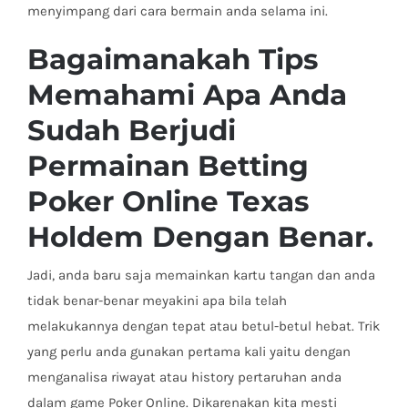
menyimpang dari cara bermain anda selama ini.
Bagaimanakah Tips
Memahami Apa Anda
Sudah Berjudi
Permainan Betting
Poker Online Texas
Holdem Dengan Benar.
Jadi, anda baru saja memainkan kartu tangan dan anda
tidak benar-benar meyakini apa bila telah
melakukannya dengan tepat atau betul-betul hebat. Trik
yang perlu anda gunakan pertama kali yaitu dengan
menganalisa riwayat atau history pertaruhan anda
dalam game Poker Online. Dikarenakan kita mesti