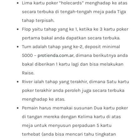
Lima kartu poker “holecards” menghadap ke atas
secara terbuka di tengah-tengah meja pada Tiga
tahap terpisah.
Flop yaitu tahap yang ke 1, ketika ke 3 kartu poker
pertama bakal anda dapatkan secara terbuka.
Turn adalah tahap yang ke-2, deposit minimal
5000 –
protienda.com.ar
, dimana berikutnya anda
bakal diberikan 1 kartu lagi dan bisa melakukan
Raise.
River ialah tahap yang terakhir, dimana Satu kartu
poker terakhir anda peroleh juga secara terbuka
menghadap ke atas.
Pemain harus memakai susunan Dua kartu poker
di tangan mereka dengan Kelima kartu di atas
meja untuk menyusun perpaduan 5 kartu
terhebat (anda bisa mencari tahu tingkatan