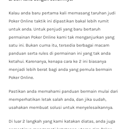
Kalau anda baru pertama kali memasang taruhan judi
Poker Online taktik ini dipastikan bakal lebih rumit
untuk anda. Untuk penjudi yang baru bertaruh
permainan Poker Online kami tak menganjurkan yang
satu ini. Bukan cuma itu, tersedia berbagai macam
panduan serta rules di permainan ini yang tak anda
ketahui. Karenanya, kenapa cara ke 2 ini biasanya
menjadi lebih berat bagi anda yang pemula bermain
Poker Online.
Pastikan anda memahami panduan bermain mulai dari
memperhatikan letak salah anda, dan jika sudah,
usahakan membuat solusi untuk menyelesaikannya.
Di luar 2 langkah yang kami katakan diatas, anda juga