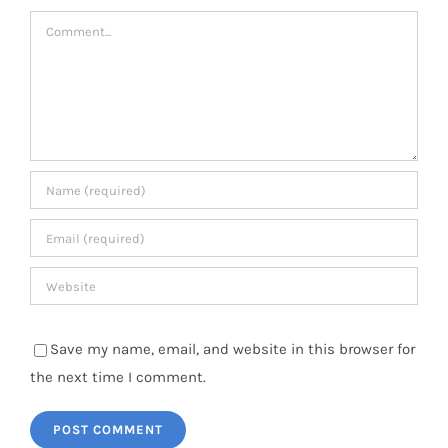
Comment
Save my name, email, and website in this browser for
the next time I comment.