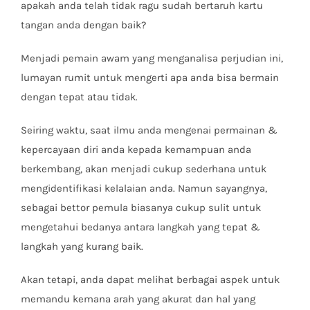
apakah anda telah tidak ragu sudah bertaruh kartu
tangan anda dengan baik?
Menjadi pemain awam yang menganalisa perjudian ini,
lumayan rumit untuk mengerti apa anda bisa bermain
dengan tepat atau tidak.
Seiring waktu, saat ilmu anda mengenai permainan &
kepercayaan diri anda kepada kemampuan anda
berkembang, akan menjadi cukup sederhana untuk
mengidentifikasi kelalaian anda. Namun sayangnya,
sebagai bettor pemula biasanya cukup sulit untuk
mengetahui bedanya antara langkah yang tepat &
langkah yang kurang baik.
Akan tetapi, anda dapat melihat berbagai aspek untuk
memandu kemana arah yang akurat dan hal yang