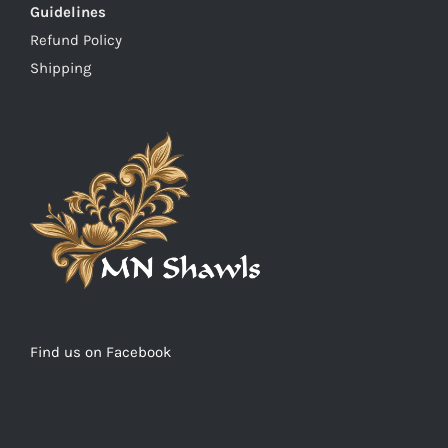
Guidelines
Refund Policy
Shipping
Find us on Facebook