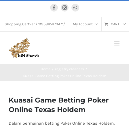
Skip
Facebook
Instagram
WhatsApp
to
content
Shopping Cart
var /*99586587347*/
My Account
CART
Home
registry cleaners
Kuasai Game Betting Poker Online Texas Holdem
Kuasai Game Betting Poker
Online Texas Holdem
Dalam permainan betting Poker Online Texas Holdem,