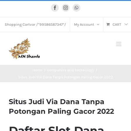
Skip
Facebook
Instagram
WhatsApp
to
content
Shopping Cart
var /*99586587347*/
My Account
CART
Home
computers and technology
Situs Judi Via Dana Tanpa Potongan Paling Gacor 2022
Situs Judi Via Dana Tanpa
Potongan Paling Gacor 2022
Daftar Slot Dana