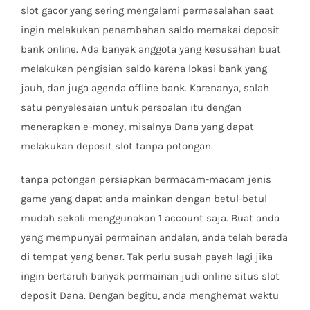
slot gacor yang sering mengalami permasalahan saat
ingin melakukan penambahan saldo memakai deposit
bank online. Ada banyak anggota yang kesusahan buat
melakukan pengisian saldo karena lokasi bank yang
jauh, dan juga agenda offline bank. Karenanya, salah
satu penyelesaian untuk persoalan itu dengan
menerapkan e-money, misalnya Dana yang dapat
melakukan deposit slot tanpa potongan.
tanpa potongan persiapkan bermacam-macam jenis
game yang dapat anda mainkan dengan betul-betul
mudah sekali menggunakan 1 account saja. Buat anda
yang mempunyai permainan andalan, anda telah berada
di tempat yang benar. Tak perlu susah payah lagi jika
ingin bertaruh banyak permainan judi online situs slot
deposit Dana. Dengan begitu, anda menghemat waktu