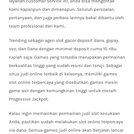
layanan customer service ini, anda bisa mengontak
kami kapanpun dan dimanapun. Seluruh persoalan,
pertanyaan, dan juga perkara lainnya bakal dibantu oleh
team profesional dari kami..
Trending sebagai agen slot gacor deposit dana, gopay,
ovo, dan Dana dengan minimal deposit cuma 10 ribu
rupiah saja. Games yang tersedia merupakan permainan
berkualitas tinggi yang sudah resmi dan teruji. Sebagai
situs judi online terbaik di kelasnya, memiliki games
slot online terpercaya yang disebutkan games mesin
game asli dengan kemungkinan tinggi untuk meraih
Progessive Jackpot.
Kalau ingin memainkan permainan judi slot kesukaan
Anda, pastikan sudah melakukan slot online terpercaya
via dana. Semua games judi online akan berjalan lancar