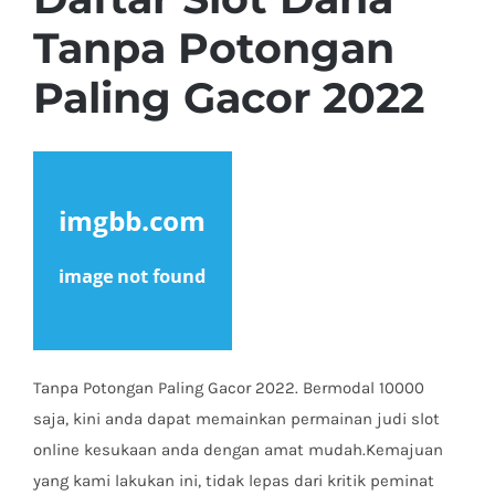
Tanpa Potongan
Paling Gacor 2022
Tanpa Potongan Paling Gacor 2022. Bermodal 10000
saja, kini anda dapat memainkan permainan judi slot
online kesukaan anda dengan amat mudah.Kemajuan
yang kami lakukan ini, tidak lepas dari kritik peminat