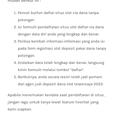
mudah berikut ini :
Pencet button daftar situs slot via dana tanpa
potongan
Isi formulir pendaftaran situs slot daftar via dana
dengan data diri anda yang lengkap dan benar.
Periksa kembali informasi-informasi yang anda isi
pada form registrasi slot deposit pakai dana tanpa
potongan.
Andaikan data telah lengkap dan benar, langsung
kirim formulir melalui tombol “daftar”.
Berikutnya, anda secara resmi telah jadi pemain
dari agen judi deposit dana slot terpercaya 2022.
Apabila menemukan kendala saat pendaftaran di situs ,
jangan ragu untuk tanya lewat feature livechat yang
kami siapkan.