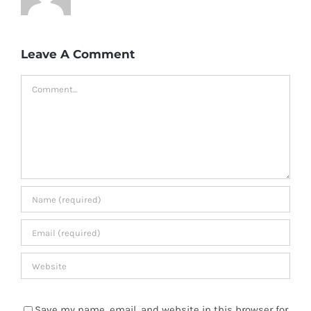
Leave A Comment
Comment
Save my name, email, and website in this browser for