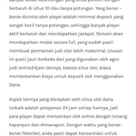
bertaruh di situs 10 ribu tanpa potongan. Yang benar –
benar dicintai oleh player adalah minimal deposit yang
sangat kecil tanpa potongan, sehingga banyak player
aktif bertaruh dan mendapatkan jackpot. Pemain akan
mendapatkan modal secara full, yang sudah pasti
membuat permainan judi slot lebih maksimal. Urusan
ini pasti jauh berbeda dari yang digunakan oleh agen
judi online24jam lainnya, karena situs lain, biasa
membebankan biaya untuk deposit slot menggunakan
Dana.
Aspek lainnya yang disiapkan oleh situs slot dana
terbaik adalah pelayanan 24 jam setiap harinya, jadi
para player dapat memainkan slot online dengan tenang
kapanpun dan dimanapun. Dengan waktu yang benar-
benar fleksibel, anda pasti dapat konsentrasi untuk