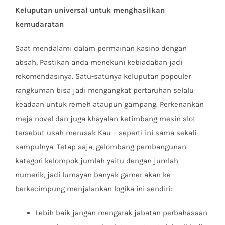
Keluputan universal untuk menghasilkan
kemudaratan
Saat mendalami dalam permainan kasino dengan
absah, Pastikan anda menekuni kebiadaban jadi
rekomendasinya. Satu-satunya keluputan popouler
rangkuman bisa jadi mengangkat pertaruhan selalu
keadaan untuk remeh ataupun gampang. Perkenankan
meja novel dan juga khayalan ketimbang mesin slot
tersebut usah merusak Kau – seperti ini sama sekali
sampulnya. Tetap saja, gelombang pembangunan
kategori kelompok jumlah yaitu dengan jumlah
numerik, jadi lumayan banyak gamer akan ke
berkecimpung menjalankan logika ini sendiri:
Lebih baik jangan mengarak jabatan perbahasaan