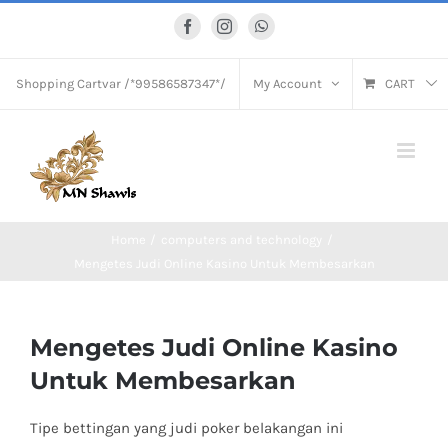
Skip
Facebook
Instagram
WhatsApp
to
content
Shopping Cart
var /*99586587347*/
My Account
CART
Home
computers and technology
Mengetes Judi Online Kasino Untuk Membesarkan
Mengetes Judi Online Kasino
Untuk Membesarkan
Tipe bettingan yang judi poker belakangan ini