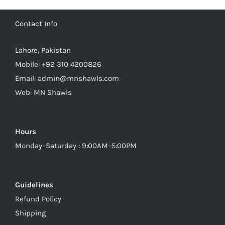
Contact Info
Lahore, Pakistan
Mobile:
+92 310 4200826
Email:
admin@mnshawls.com
Web:
MN Shawls
Hours
Monday–Saturday : 9:00AM–5:00PM
Guidelines
Refund Policy
Shipping