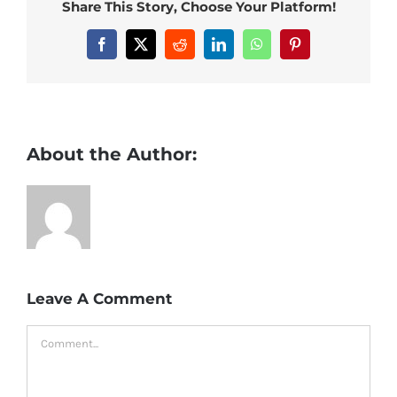
Share This Story, Choose Your Platform!
Facebook
X
Reddit
LinkedIn
WhatsApp
Pinterest
About the Author:
Leave A Comment
Comment