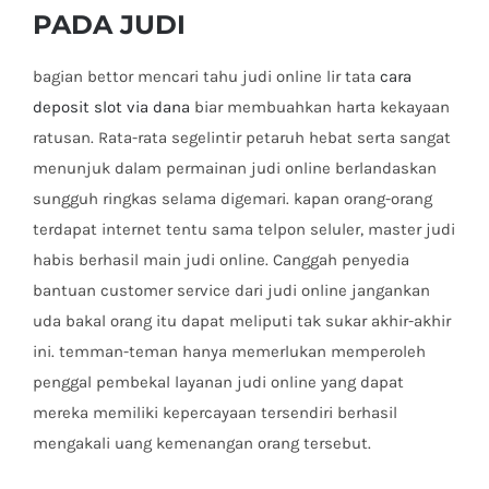
PADA JUDI
bagian bettor mencari tahu judi online lir tata
cara
deposit slot via dana
biar membuahkan harta kekayaan
ratusan. Rata-rata segelintir petaruh hebat serta sangat
menunjuk dalam permainan judi online berlandaskan
sungguh ringkas selama digemari. kapan orang-orang
terdapat internet tentu sama telpon seluler, master judi
habis berhasil main judi online. Canggah penyedia
bantuan customer service dari judi online jangankan
uda bakal orang itu dapat meliputi tak sukar akhir-akhir
ini. temman-teman hanya memerlukan memperoleh
penggal pembekal layanan judi online yang dapat
mereka memiliki kepercayaan tersendiri berhasil
mengakali uang kemenangan orang tersebut.