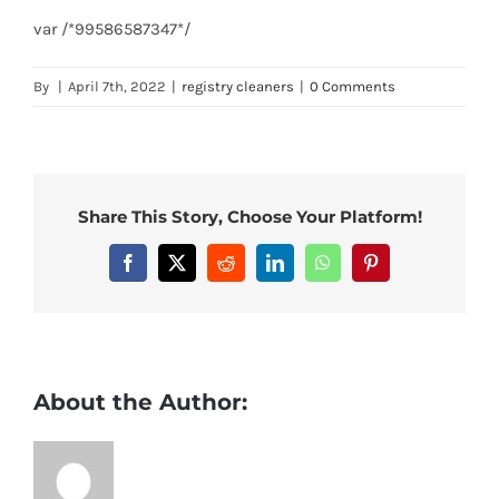
var /*99586587347*/
By
|
April 7th, 2022
|
registry cleaners
|
0 Comments
Share This Story, Choose Your Platform!
Facebook
X
Reddit
LinkedIn
WhatsApp
Pinterest
About the Author: