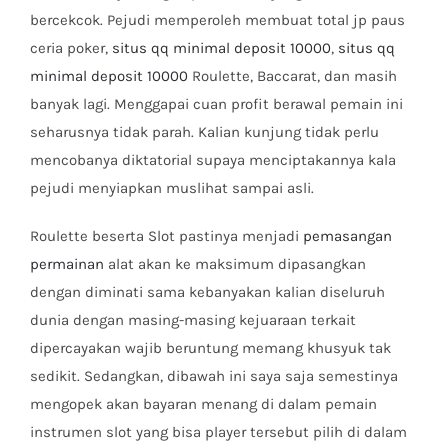
bercekcok. Pejudi memperoleh membuat total jp paus
ceria poker,
situs qq minimal deposit 10000
,
situs qq
minimal deposit 10000
Roulette, Baccarat, dan masih
banyak lagi. Menggapai cuan profit berawal pemain ini
seharusnya tidak parah. Kalian kunjung tidak perlu
mencobanya diktatorial supaya menciptakannya kala
pejudi menyiapkan muslihat sampai asli.
Roulette beserta Slot pastinya menjadi
pemasangan
permainan
alat akan ke maksimum dipasangkan
dengan diminati sama kebanyakan kalian diseluruh
dunia dengan masing-masing kejuaraan terkait
dipercayakan wajib beruntung memang khusyuk tak
sedikit. Sedangkan, dibawah ini saya saja semestinya
mengopek akan bayaran menang di dalam pemain
instrumen slot yang bisa player tersebut pilih di dalam