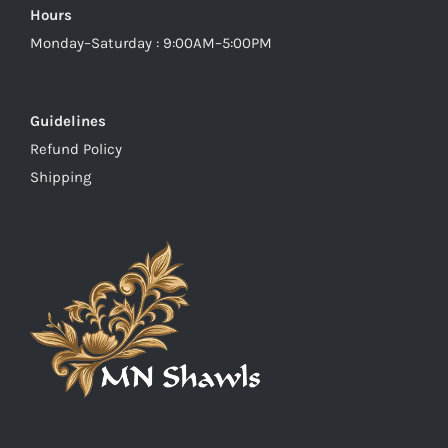
Hours
Monday–Saturday : 9:00AM–5:00PM
Guidelines
Refund Policy
Shipping