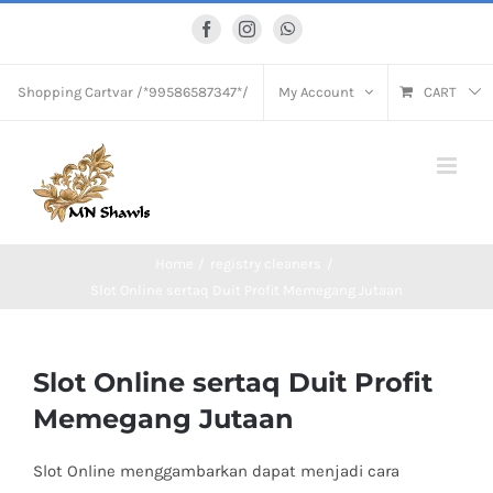
Skip
Facebook
Instagram
WhatsApp
to
content
Shopping Cart
var /*99586587347*/
My Account
CART
Home
registry cleaners
Slot Online sertaq Duit Profit Memegang Jutaan
Slot Online sertaq Duit Profit
Memegang Jutaan
Slot Online menggambarkan dapat menjadi cara