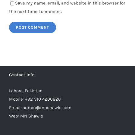
Save my name, email, and website in this browser for
the next time I comment.
Contact Info
Lahore, Pakistan
Mobile:
+92 310 4200826
Email:
admin@mnshawls.com
Web:
MN Shawls