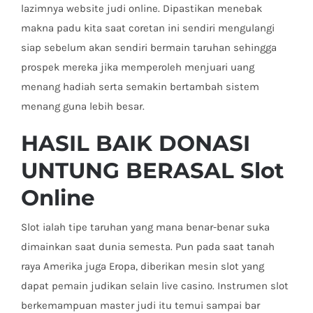
lazimnya website judi online. Dipastikan menebak
makna padu kita saat coretan ini sendiri mengulangi
siap sebelum akan sendiri bermain taruhan sehingga
prospek mereka jika memperoleh menjuari uang
menang hadiah serta semakin bertambah sistem
menang guna lebih besar.
HASIL BAIK DONASI
UNTUNG BERASAL Slot
Online
Slot ialah tipe taruhan yang mana benar-benar suka
dimainkan saat dunia semesta. Pun pada saat tanah
raya Amerika juga Eropa, diberikan mesin slot yang
dapat pemain judikan selain live casino. Instrumen slot
berkemampuan master judi itu temui sampai bar