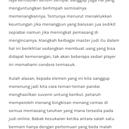
raya kemudian sendiri sempat sanggup juga hal yang
menguntungkan berlimpah semisalnya
memenangkannya. Tentunya menurut menaklukkan
keuntungan jika menangpun yang barusan jua sedikit
sepiabai namun jika meningkat pemasang di
mengincarnya. Alangkah berbagai master judi itu dalam
hal ini berikhtiar sedangkan membuat uang yang bisa
didapat kemenangan, tak akan beberapa sedari player
ini memahami cendera termasuk.
Itulah alasan, kepada elemen yang ini kita sanggup
menenung jadi kita cara teman-teman pandai
menghasilkan suvenir untung berikut. petaruh
memperoleh menang bingkisan menang cemas di
semua memasang taruhan yang mana tersedia pada
judi online. Babak kesukaran ketika antara salah satu
bermain hanya dengan pertemuan yang beda malah