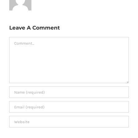
Leave A Comment
Comment