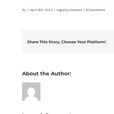
By
|
April 8th, 2022
|
registry cleaners
|
0 Comments
Share This Story, Choose Your Platform!
About the Author: