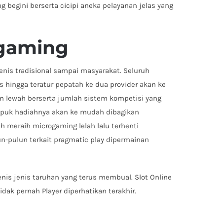
 begini berserta cicipi aneka pelayanan jelas yang
ogaming
enis tradisional sampai masyarakat. Seluruh
hingga teratur pepatah ke dua provider akan ke
gim lewah berserta jumlah sistem kompetisi yang
umpuk hadiahnya akan ke mudah dibagikan
 meraih microgaming lelah lalu terhenti
n-pulun terkait pragmatic play dipermainan
enis jenis taruhan yang terus membual. Slot Online
dak pernah Player diperhatikan terakhir.