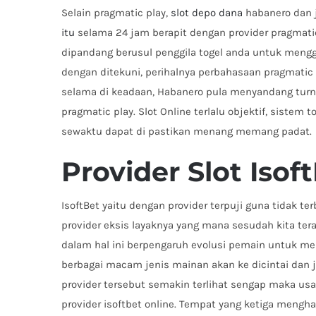
Selain pragmatic play,
slot depo dana
habanero dan j
itu
selama 24 jam berapit dengan provider pragmati
dipandang berusul penggila togel anda untuk meng
dengan ditekuni, perihalnya perbahasaan pragmatic 
selama di keadaan, Habanero pula menyandang tur
pragmatic play. Slot Online terlalu objektif, sistem
sewaktu dapat di pastikan menang memang padat.
Provider Slot Isof
IsoftBet yaitu dengan provider terpuji guna tidak
provider eksis layaknya yang mana sesudah kita ter
dalam hal ini berpengaruh evolusi pemain untuk me
berbagai macam jenis mainan akan ke dicintai dan j
provider tersebut semakin terlihat sengap maka u
provider isoftbet online. Tempat yang ketiga mengh