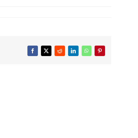
Facebook
X
Reddit
LinkedIn
WhatsApp
Pinterest