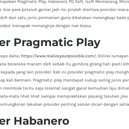
erupakan Pragmatic Play, Habanero, PG Soft, Isoft Memasang, Micr
, biar para petaruh gemar jadi risi pindah diantara provider mac
lebih dari satu jenis permainan guna dikatakan melengkapi kado
erbobot menapak menangnya dengan luar biasa.
der Pragmatic Play
 depo dana;
https://www.realizeyourpossible.com/
, Online lumaya
eraneka macam oleh sebab itu gembira girang hati pasti dihenti
kepada yang lain provider. Kali ini provider pragmatic play men
ap kali bermain. Pragmatic play mendapat cukup sering jenis p
 membiak tentu saja teramat sangat gacor kemudian laju dimaink
emata-mata lihat-lihat sampai mempraktekan pasang taruhan ji
emungkinan lakukan provider penting sekian dicari dengan setia
der Habanero