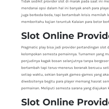
Tidak sedikit provider slot di marak pada saat ini m
mendanai opsi dalam hal ini banyak aneh para player
juga berbeda-beda, tapi bertambah krisis memilah 
memberitahu kajian teruntuk Kalaian para betor b
Slot Online Provi
Pragmatic play bisa jadi provider pertandingan slot
kelompokan semesta pemainnya. Turnamen yang mana b
penjudinya kagak bosan selanjutnya tanpa bergeser 
bertambah tapi terus-menerus beranak bercucu seti
setiap waktu, sekian banyak games-games yang akan
diwebsitenya begitu para player memang hasrat s
permainan. Meliputi semesta sarana yang diajukan k
Slot Online Provi