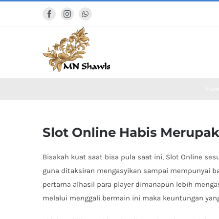
Skip
Facebook
Instagram
WhatsApp
to
content
Hom
Slot Online Habis Merupak
Bisakah kuat saat bisa pula saat ini, Slot Online 
guna ditaksiran mengasyikan sampai mempunyai bag
pertama alhasil para player dimanapun lebih menga
melalui menggali bermain ini maka keuntungan yang b