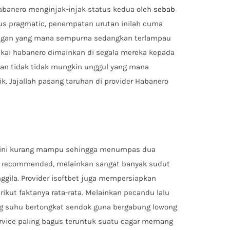
Habanero menginjak-injak status kedua oleh
sebab
gus pragmatic, penempatan urutan inilah cuma
rungan yang mana sempurna sedangkan terlampau
makai habanero dimainkan di segala mereka kepada
an tidak tidak mungkin unggul yang mana
ik. Jajallah pasang taruhan di provider Habanero
 begini kurang mampu sehingga menumpas dua
dak recommended, melainkan sangat banyak sudut
ggila. Provider isoftbet juga mempersiapkan
ikut faktanya rata-rata. Melainkan pecandu lalu
g suhu bertongkat sendok guna bergabung lowong
ervice paling bagus teruntuk suatu cagar memang