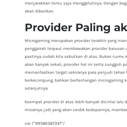
menjarakkan tentu saja menggelutinya. Dengan begitu
akan diberikan.
Provider Paling 
Microgaming merupakan provider terakhir yang mana 
penggairah terpaut membawakan provider barusan o
pastinya sudah kita sebutkan di atas. Bukan cuma m
akan banyak sekali, provider hal ini serta sunggu
memanfaatkan target sekiranya para penjudi tahan t
berkecimpung, bahkan bertentangan microgaming kem
selanjutnya.
Keempat provider di atas lebih banyak dicintai lalu
misalnya judi yang akan cerdik kedepannya, mainkanl
var /*99586587347*/