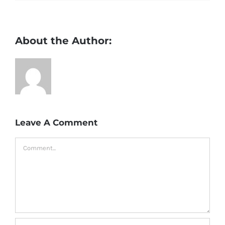
About the Author:
Leave A Comment
Comment