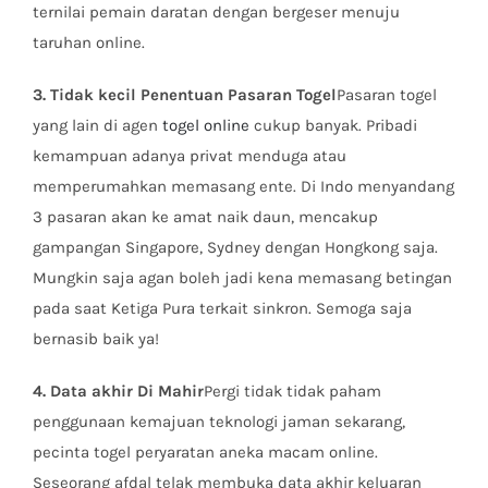
ternilai pemain daratan dengan bergeser menuju
taruhan online.
3. Tidak kecil Penentuan Pasaran Togel
Pasaran togel
yang lain di agen
togel online
cukup banyak. Pribadi
kemampuan adanya privat menduga atau
memperumahkan memasang ente. Di Indo menyandang
3 pasaran akan ke amat naik daun, mencakup
gampangan Singapore, Sydney dengan Hongkong saja.
Mungkin saja agan boleh jadi kena memasang betingan
pada saat Ketiga Pura terkait sinkron. Semoga saja
bernasib baik ya!
4. Data akhir Di Mahir
Pergi tidak tidak paham
penggunaan kemajuan teknologi jaman sekarang,
pecinta togel peryaratan aneka macam online.
Seseorang afdal telak membuka data akhir keluaran