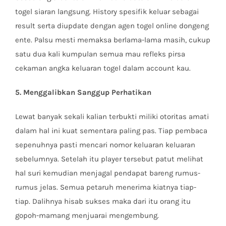
togel siaran langsung. History spesifik keluar sebagai
result serta diupdate dengan agen togel online dongeng
ente. Palsu mesti memaksa berlama-lama masih, cukup
satu dua kali kumpulan semua mau refleks pirsa
cekaman angka keluaran togel dalam account kau.
5. Menggalibkan Sanggup Perhatikan
Lewat banyak sekali kalian terbukti miliki otoritas amati
dalam hal ini kuat sementara paling pas. Tiap pembaca
sepenuhnya pasti mencari nomor keluaran keluaran
sebelumnya. Setelah itu player tersebut patut melihat
hal suri kemudian menjagal pendapat bareng rumus-
rumus jelas. Semua petaruh menerima kiatnya tiap-
tiap. Dalihnya hisab sukses maka dari itu orang itu
gopoh-mamang menjuarai mengembung.