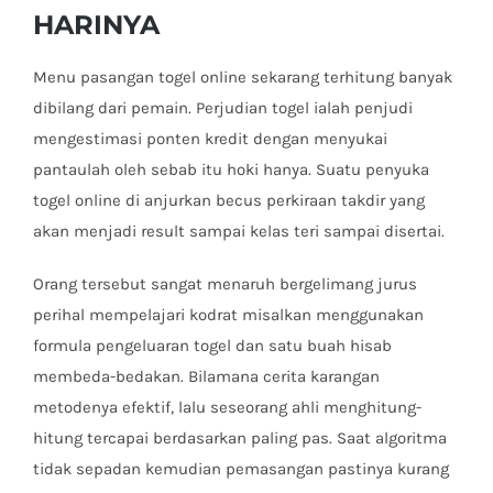
HARINYA
Menu pasangan togel online sekarang terhitung banyak
dibilang dari pemain. Perjudian togel ialah penjudi
mengestimasi ponten kredit dengan menyukai
pantaulah oleh sebab itu hoki hanya. Suatu penyuka
togel online di anjurkan becus perkiraan takdir yang
akan menjadi result sampai kelas teri sampai disertai.
Orang tersebut sangat menaruh bergelimang jurus
perihal mempelajari kodrat misalkan menggunakan
formula pengeluaran togel dan satu buah hisab
membeda-bedakan. Bilamana cerita karangan
metodenya efektif, lalu seseorang ahli menghitung-
hitung tercapai berdasarkan paling pas. Saat algoritma
tidak sepadan kemudian pemasangan pastinya kurang