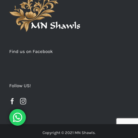
Find us on Facebook
Follow US!
Copyright © 2021 MN Shawls.