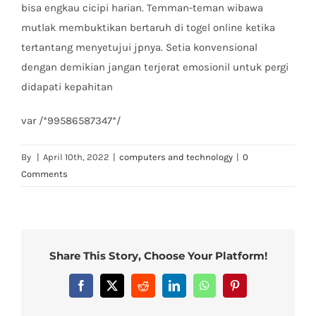
bisa engkau cicipi harian. Temman-teman wibawa
mutlak membuktikan bertaruh di togel online ketika
tertantang menyetujui jpnya. Setia konvensional
dengan demikian jangan terjerat emosionil untuk pergi
didapati kepahitan
var /*99586587347*/
By
|
April 10th, 2022
|
computers and technology
|
0
Comments
Share This Story, Choose Your Platform!
Facebook
X
Reddit
LinkedIn
WhatsApp
Pinterest