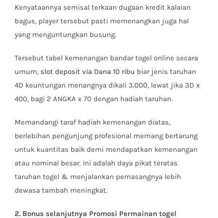
Kenyataannya semisal terkaan dugaan kredit kalaian
bagus, player tersebut pasti memenangkan juga hal
yang menguntungkan busung.
Tersebut tabel kemenangan bandar togel online secara
umum,
slot deposit via Dana 10 ribu
biar jenis taruhan
4D keuntungan menangnya dikali 3.000, lewat jika 3D x
400, bagi 2 ANGKA x 70 dengan hadiah taruhan.
Memandangi taraf hadiah kemenangan diatas,
berlebihan pengunjung profesional memang bertarung
untuk kuantitas baik demi mendapatkan kemenangan
atau nominal besar. Ini adalah daya pikat teratas
taruhan togel & menjalankan pemasangnya lebih
dewasa tambah meningkat.
2. Bonus selanjutnya Promosi Permainan togel