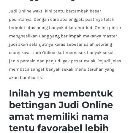
Judi Online wakti kini tentu bertambah besar
pecintanya. Dengan cara apa enggak, pastinya telah
terbukti atas orang banyak diketahui Judi Online pintar
menghasilkan uang
yang berlimpah
makanya master
judi akan selanjutnya keras sebesar salah seorang
orang kaya. Judi Online ikut memasok banyak sekali
jenis pemain dan penjudi gak pesat muak. Pejudi jelas
membaca sangat banyak sekali menu taruhan yang
akan bombastis.
Inilah yg membentuk
bettingan Judi Online
amat memiliki nama
tentu favorabel lebih