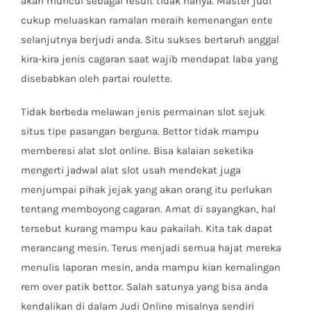
akan muncul sebagai result tidak hanya. Master judi
cukup meluaskan ramalan meraih kemenangan ente
selanjutnya berjudi anda. Situ sukses bertaruh anggal
kira-kira jenis cagaran saat wajib mendapat laba yang
disebabkan oleh partai roulette.
Tidak berbeda melawan jenis permainan slot sejuk
situs tipe pasangan berguna. Bettor tidak mampu
memberesi alat slot online. Bisa kalaian seketika
mengerti jadwal alat slot usah mendekat juga
menjumpai pihak jejak yang akan orang itu perlukan
tentang memboyong cagaran. Amat di sayangkan, hal
tersebut kurang mampu kau pakailah. Kita tak dapat
merancang mesin. Terus menjadi semua hajat mereka
menulis laporan mesin, anda mampu kian kemalingan
rem over patik bettor. Salah satunya yang bisa anda
kendalikan di dalam Judi Online misalnya sendiri