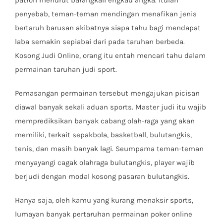
penyebab, teman-teman mendingan menafikan jenis
bertaruh barusan akibatnya siapa tahu bagi mendapat
laba semakin sepiabai dari pada taruhan berbeda.
Kosong Judi Online, orang itu entah mencari tahu dalam
permainan taruhan judi sport.
Pemasangan permainan tersebut mengajukan picisan
diawal banyak sekali aduan sports. Master judi itu wajib
memprediksikan banyak cabang olah-raga yang akan
memiliki, terkait sepakbola, basketball, bulutangkis,
tenis, dan masih banyak lagi. Seumpama teman-teman
menyayangi cagak olahraga bulutangkis, player wajib
berjudi dengan modal kosong pasaran bulutangkis.
Hanya saja, oleh kamu yang kurang menaksir sports,
lumayan banyak pertaruhan permainan poker online