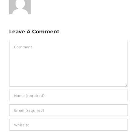
Leave A Comment
Comment