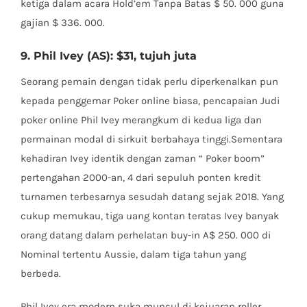
ketiga dalam acara Hold’em Tanpa Batas $ 50. 000 guna
gajian $ 336. 000.
9. Phil Ivey (AS): $31, tujuh juta
Seorang pemain dengan tidak perlu diperkenalkan pun
kepada penggemar Poker online biasa, pencapaian Judi
poker online Phil Ivey merangkum di kedua liga dan
permainan modal di sirkuit berbahaya tinggi.Sementara
kehadiran Ivey identik dengan zaman “ Poker boom”
pertengahan 2000-an, 4 dari sepuluh ponten kredit
turnamen terbesarnya sesudah datang sejak 2018. Yang
cukup memukau, tiga uang kontan teratas Ivey banyak
orang datang dalam perhelatan buy-in A$ 250. 000 di
Nominal tertentu Aussie, dalam tiga tahun yang
berbeda.
Phil Ivey era modern suka muncul di kejuaran roller