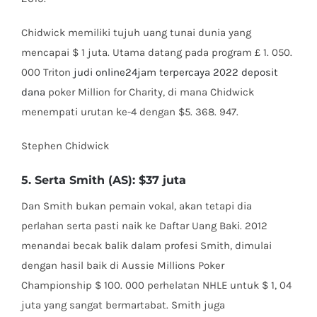
Chidwick memiliki tujuh uang tunai dunia yang
mencapai $ 1 juta. Utama datang pada program £ 1. 050.
000 Triton
judi online24jam terpercaya 2022 deposit
dana
poker Million for Charity, di mana Chidwick
menempati urutan ke-4 dengan $5. 368. 947.
Stephen Chidwick
5. Serta Smith (AS): $37 juta
Dan Smith bukan pemain vokal, akan tetapi dia
perlahan serta pasti naik ke Daftar Uang Baki. 2012
menandai becak balik dalam profesi Smith, dimulai
dengan hasil baik di Aussie Millions Poker
Championship $ 100. 000 perhelatan NHLE untuk $ 1, 04
juta yang sangat bermartabat. Smith juga