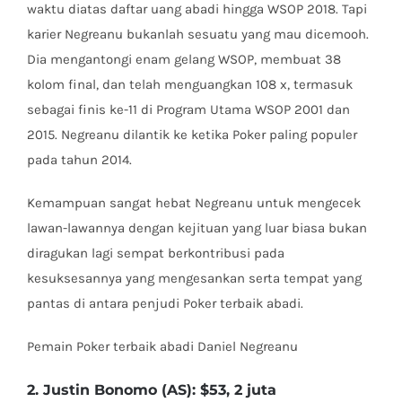
waktu diatas daftar uang abadi hingga WSOP 2018. Tapi
karier Negreanu bukanlah sesuatu yang mau dicemooh.
Dia mengantongi enam gelang WSOP, membuat 38
kolom final, dan telah menguangkan 108 x, termasuk
sebagai finis ke-11 di Program Utama WSOP 2001 dan
2015. Negreanu dilantik ke ketika Poker paling populer
pada tahun 2014.
Kemampuan sangat hebat Negreanu untuk mengecek
lawan-lawannya dengan kejituan yang luar biasa bukan
diragukan lagi sempat berkontribusi pada
kesuksesannya yang mengesankan serta tempat yang
pantas di antara penjudi Poker terbaik abadi.
Pemain Poker terbaik abadi Daniel Negreanu
2. Justin Bonomo (AS): $53, 2 juta