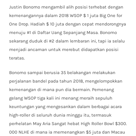
Justin Bonomo mengambil alih posisi terhebat dengan
kemenangannya dalam 2018 WSOP $ 1 juta Big One for
One Drop. Hadiah $ 10 juta dengan cepat mendorongnya
menuju #1 di Daftar Uang Sepanjang Masa. Bonomo
sekarang duduk di #2 dalam lembaran ini, tapi ia selalu
menjadi ancaman untuk merebut didapatkan posisi
teratas.
Bonomo sampai berusia 35 belakangan melakukan
perjalanan bandel pada tahun 2018, mengelompokkan
kemenangan di mana pun dia bermain. Pemenang
gelang WSOP tiga kali ini menang meraih sepuluh
keuntungan yang mengesankan dalam berbagai acara
high-roller di seluruh dunia minggu itu, termasuk
perhelatan May Aria Sangat hebat High Roller Bowl $300.
000 NLHE di mana ia memenangkan $5 juta dan Macau