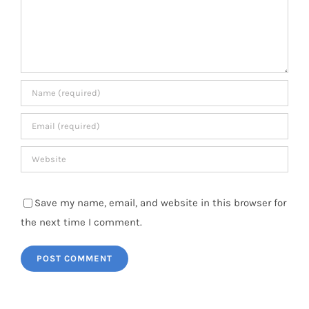
Save my name, email, and website in this browser for
the next time I comment.