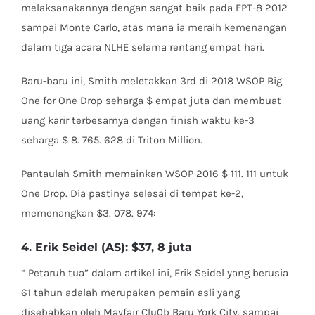
melaksanakannya dengan sangat baik pada EPT-8 2012
sampai Monte Carlo, atas mana ia meraih kemenangan
dalam tiga acara NLHE selama rentang empat hari.
Baru-baru ini, Smith meletakkan 3rd di 2018 WSOP Big
One for One Drop seharga $ empat juta dan membuat
uang karir terbesarnya dengan finish waktu ke-3
seharga $ 8. 765. 628 di Triton Million.
Pantaulah Smith memainkan WSOP 2016 $ 111. 111 untuk
One Drop. Dia pastinya selesai di tempat ke-2,
memenangkan $3. 078. 974:
4. Erik Seidel (AS): $37, 8 juta
“ Petaruh tua” dalam artikel ini, Erik Seidel yang berusia
61 tahun adalah merupakan pemain asli yang
disebabkan oleh Mayfair Clu0b Baru York City, sampai