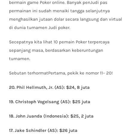
bermain game Poker online. Banyak penJudi pas
permainan ini sudah menaiki tangga selanjutnya
menghasilkan jutaan dolar secara langsung dan virtual
di dunia turnamen Judi poker.
Secepatnya kita lihat 10 pemain Poker terpercaya
sepanjang masa, berdasarkan keberuntungan
turnamen.
Sebutan terhormatPertama, pekik ke nomor 11– 20!
20. Phil Hellmuth, Jr. (AS): $24, 8 juta
19. Christoph Vogelsang (AS): $25 juta
18. John Juanda (Indonesia): $25, 2 juta
17. Jake Schindler (AS): $26 juta