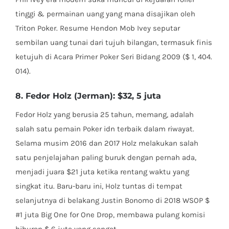
tinggi & permainan uang yang mana disajikan oleh
Triton Poker. Resume Hendon Mob Ivey seputar
sembilan uang tunai dari tujuh bilangan, termasuk finis
ketujuh di Acara Primer Poker Seri Bidang 2009 ($ 1, 404.
014).
8. Fedor Holz (Jerman): $32, 5 juta
Fedor Holz yang berusia 25 tahun, memang, adalah
salah satu pemain Poker idn terbaik dalam riwayat.
Selama musim 2016 dan 2017 Holz melakukan salah
satu penjelajahan paling buruk dengan pernah ada,
menjadi juara $21 juta ketika rentang waktu yang
singkat itu. Baru-baru ini, Holz tuntas di tempat
selanjutnya di belakang Justin Bonomo di 2018 WSOP $
#1 juta Big One for One Drop, membawa pulang komisi
hiburan $ 6 juta yang sangat.