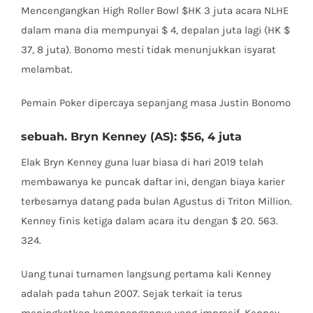
Mencengangkan High Roller Bowl $HK 3 juta acara NLHE
dalam mana dia mempunyai $ 4, depalan juta lagi (HK $
37, 8 juta). Bonomo mesti tidak menunjukkan isyarat
melambat.
Pemain Poker dipercaya sepanjang masa Justin Bonomo
sebuah. Bryn Kenney (AS): $56, 4 juta
Elak Bryn Kenney guna luar biasa di hari 2019 telah
membawanya ke puncak daftar ini, dengan biaya karier
terbesarnya datang pada bulan Agustus di Triton Million.
Kenney finis ketiga dalam acara itu dengan $ 20. 563.
324.
Uang tunai turnamen langsung pertama kali Kenney
adalah pada tahun 2007. Sejak terkait ia terus