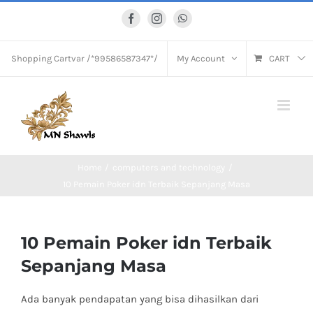
Skip
Facebook
Instagram
WhatsApp
to
content
Shopping Cart
var /*99586587347*/
My Account
CART
Home
computers and technology
10 Pemain Poker idn Terbaik Sepanjang Masa
10 Pemain Poker idn Terbaik
Sepanjang Masa
Ada banyak pendapatan yang bisa dihasilkan dari