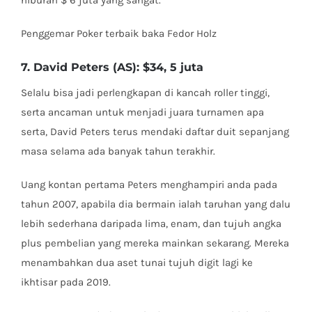
Penggemar Poker terbaik baka Fedor Holz
7. David Peters (AS): $34, 5 juta
Selalu bisa jadi perlengkapan di kancah roller tinggi,
serta ancaman untuk menjadi juara turnamen apa
serta, David Peters terus mendaki daftar duit sepanjang
masa selama ada banyak tahun terakhir.
Uang kontan pertama Peters menghampiri anda pada
tahun 2007, apabila dia bermain ialah taruhan yang dalu
lebih sederhana daripada lima, enam, dan tujuh angka
plus pembelian yang mereka mainkan sekarang. Mereka
menambahkan dua aset tunai tujuh digit lagi ke
ikhtisar pada 2019.