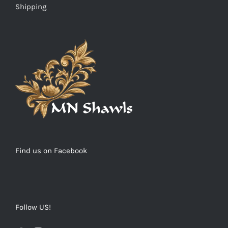
Shipping
Find us on Facebook
Follow US!