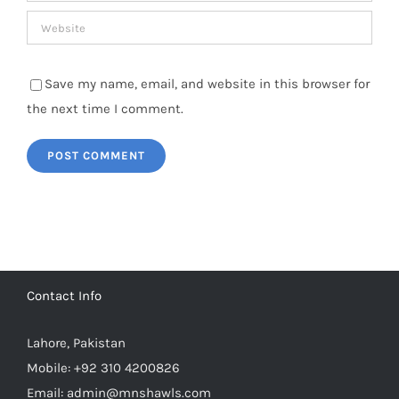
Save my name, email, and website in this browser for
the next time I comment.
Contact Info
Lahore, Pakistan
Mobile:
+92 310 4200826
Email:
admin@mnshawls.com