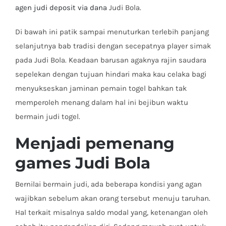
agen judi deposit via dana
Judi Bola.
Di bawah ini patik sampai menuturkan terlebih panjang
selanjutnya bab tradisi dengan secepatnya player simak
pada Judi Bola. Keadaan barusan agaknya rajin saudara
sepelekan dengan tujuan hindari maka kau celaka bagi
menyukseskan jaminan pemain togel bahkan tak
memperoleh menang dalam hal ini bejibun waktu
bermain judi togel.
Menjadi pemenang
games Judi Bola
Bernilai bermain judi, ada beberapa kondisi yang agan
wajibkan sebelum akan orang tersebut menuju taruhan.
Hal terkait misalnya saldo modal yang, ketenangan oleh