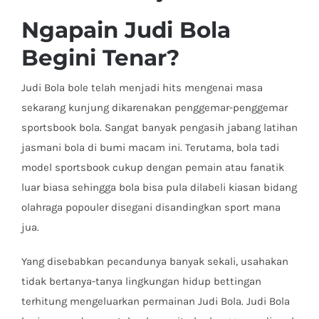
Ngapain Judi Bola
Begini Tenar?
Judi Bola bole telah menjadi hits mengenai masa
sekarang kunjung dikarenakan penggemar-penggemar
sportsbook bola. Sangat banyak pengasih jabang latihan
jasmani bola di bumi macam ini. Terutama, bola tadi
model sportsbook cukup dengan pemain atau fanatik
luar biasa sehingga bola bisa pula dilabeli kiasan bidang
olahraga popouler disegani disandingkan sport mana
jua.
Yang disebabkan pecandunya banyak sekali, usahakan
tidak bertanya-tanya lingkungan hidup bettingan
terhitung mengeluarkan permainan Judi Bola. Judi Bola