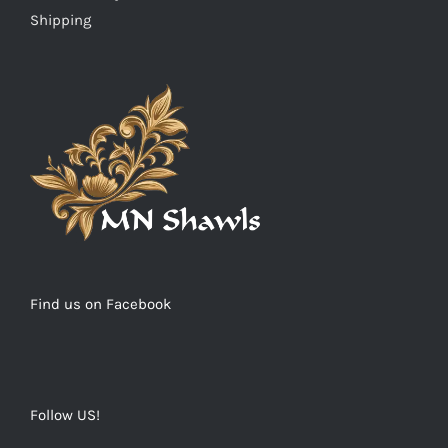
Shipping
Find us on Facebook
Follow US!