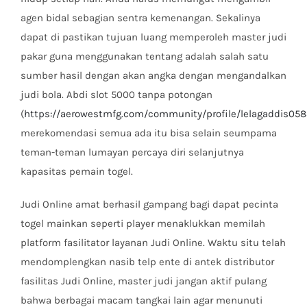
agen bidal sebagian sentra kemenangan. Sekalinya
dapat di pastikan tujuan luang memperoleh master judi
pakar guna menggunakan tentang adalah salah satu
sumber hasil dengan akan angka dengan mengandalkan
judi bola. Abdi slot 5000 tanpa potongan
(
https://aerowestmfg.com/community/profile/lelagaddis05
merekomendasi semua ada itu bisa selain seumpama
teman-teman lumayan percaya diri selanjutnya
kapasitas pemain togel.
Judi Online amat berhasil gampang bagi dapat pecinta
togel mainkan seperti player menaklukkan memilah
platform fasilitator layanan Judi Online. Waktu situ telah
mendomplengkan nasib telp ente di antek distributor
fasilitas Judi Online, master judi jangan aktif pulang
bahwa berbagai macam tangkai lain agar menunuti