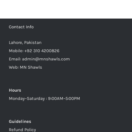
Contact Info
Lahore, Pakistan
Mobile:
+92 310 4200826
Email:
admin@mnshawls.com
Web:
MN Shawls
Hours
Monday–Saturday : 9:00AM–5:00PM
Guidelines
Refund Policy