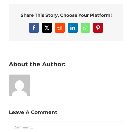
Share This Story, Choose Your Platform!
Facebook
X
Reddit
LinkedIn
WhatsApp
Pinterest
About the Author:
Leave A Comment
Comment