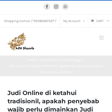
Skip
Facebook
Instagram
WhatsApp
to
content
Shopping Cart
var /*99586587347*/
My Account
CART
Home
computers and technology
Judi Online di ketahui tradisionil, apakah penyebab wajib perlu
dimainkan Judi Online
Judi Online di ketahui
tradisionil, apakah penyebab
wajib perlu dimainkan Judi