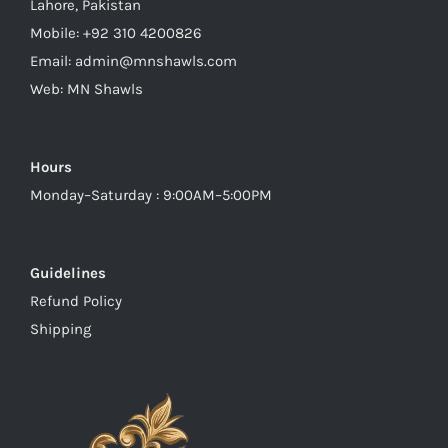
Lahore, Pakistan
Mobile:
+92 310 4200826
Email:
admin@mnshawls.com
Web:
MN Shawls
Hours
Monday–Saturday : 9:00AM–5:00PM
Guidelines
Refund Policy
Shipping