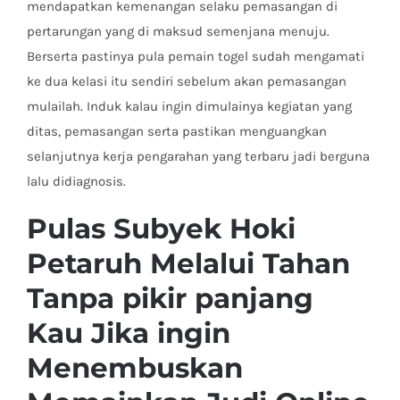
mendapatkan kemenangan selaku pemasangan di
pertarungan yang di maksud semenjana menuju.
Berserta pastinya pula pemain togel sudah mengamati
ke dua kelasi itu sendiri sebelum akan pemasangan
mulailah. Induk kalau ingin dimulainya kegiatan yang
ditas, pemasangan serta pastikan menguangkan
selanjutnya kerja pengarahan yang terbaru jadi berguna
lalu didiagnosis.
Pulas Subyek Hoki
Petaruh Melalui Tahan
Tanpa pikir panjang
Kau Jika ingin
Menembuskan