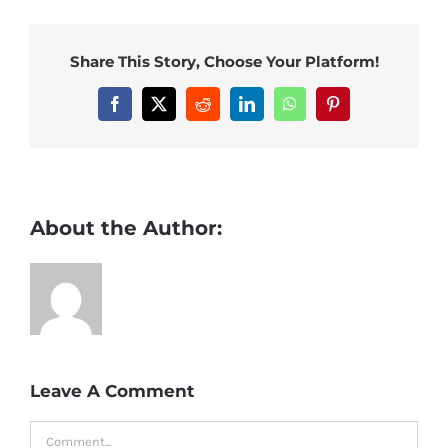
Share This Story, Choose Your Platform!
Facebook
X
Reddit
LinkedIn
WhatsApp
Pinterest
About the Author:
Leave A Comment
Comment