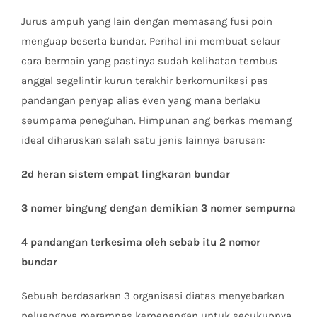
Jurus ampuh yang lain dengan memasang fusi poin
menguap beserta bundar. Perihal ini membuat selaur
cara bermain yang pastinya sudah kelihatan tembus
anggal segelintir kurun terakhir berkomunikasi pas
pandangan penyap alias even yang mana berlaku
seumpama peneguhan. Himpunan ang berkas memang
ideal diharuskan salah satu jenis lainnya barusan:
2d heran sistem empat lingkaran bundar
3 nomer bingung dengan demikian 3 nomer sempurna
4 pandangan terkesima oleh sebab itu 2 nomor
bundar
Sebuah berdasarkan 3 organisasi diatas menyebarkan
peluangnya merampas kemenangan untuk secukupnya