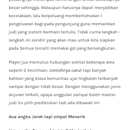
besar sehingga. Walaupun harusnya dapat menjadikan
kecelakaan, lalu berpeluang memberitahukan 1
pengeluaran bagi pada pengunjung guna memainkan
judi yang sistem bermain tertulis. Tidak cuma langkah –
langkah ini sendiri yang akan mau untuk kita siapkan
pada Semua tercalit memakai gol yang bersangkutan.
Player jua memutus hubungan sekitar beberapa area
seperti 2 kecintaan,
contohnya carut
tapi banyak
bahkan yang biasa komunitas ujar lingkaran terbanyak
sampai dengan tidak besar. Dengan menggunakan jenis
anjuran terkait, upaya unggulan sampai boleh master
judi itu pilih prediksikan tadi ada dibawah ini:
dua angka Jorok tapi empat Menarik