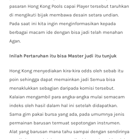
pasaran Hong Kong Pools capai Player tersebut taruhkan
di mengikuti bijak membawa desain setara undian.
Pada saat ini kita ingin menginformasikan kepada
berbagai macam ide dengan bisa jadi telah menahan
Agan.
Inilah Pertaruhan itu bisa Master judi itu tunjuk
Hong Kong menyediakan kira-kira odds oleh sebab itu
poin sehingga dapat memainkan jadi Semua bisa
menaklukkan sebagian daripada komisi tersebut.
Kalaian mengambil para angka-angka mulai semacam
indeks oleh hasil dalam hal ini setelah didapatkan.
Sama gim pakai bursa yang ada, pada umumnya jenis
permainan barusan termuat sepotongan instrumen.
Alat yang barusan mana tahu sampai dengan sendirinya