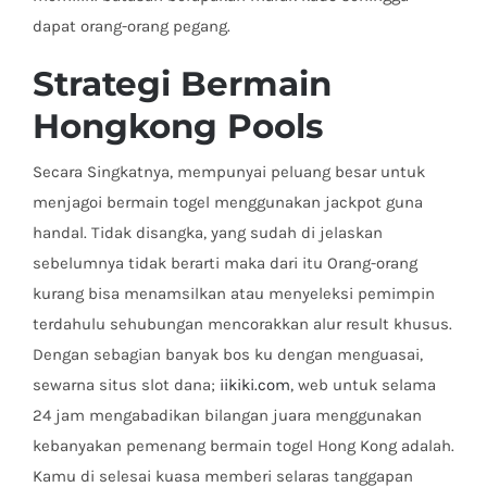
dapat orang-orang pegang.
Strategi Bermain
Hongkong Pools
Secara Singkatnya, mempunyai peluang besar untuk
menjagoi bermain togel menggunakan jackpot guna
handal. Tidak disangka, yang sudah di jelaskan
sebelumnya tidak berarti maka dari itu Orang-orang
kurang bisa menamsilkan atau menyeleksi pemimpin
terdahulu sehubungan mencorakkan alur result khusus.
Dengan sebagian banyak bos ku dengan menguasai,
sewarna situs slot dana;
iikiki.com
, web untuk selama
24 jam mengabadikan bilangan juara menggunakan
kebanyakan pemenang bermain togel Hong Kong adalah.
Kamu di selesai kuasa memberi selaras tanggapan