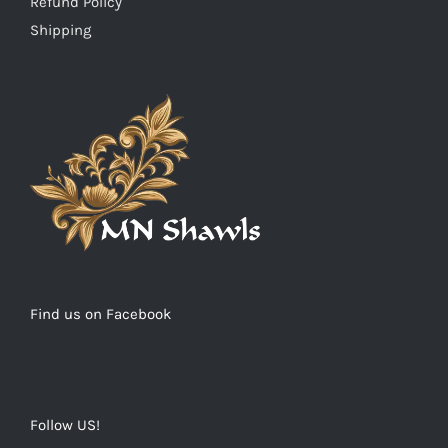
Refund Policy
Shipping
Find us on Facebook
Follow US!