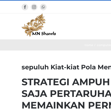
Skip
Facebook
Instagram
WhatsApp
to
content
Home
computer
sepuluh Kiat-kiat Pola Me
STRATEGI AMPUH 
SAJA PERTARUHA
MEMAINKAN PER