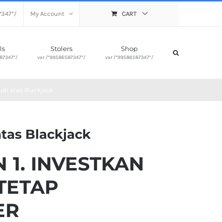
7347*/
My Account
CART
ls
Stolers
Shop
87347*/
var /*99586587347*/
var /*99586587347*/
udi atas Blackjack
tas Blackjack
 1. INVESTKAN
TETAP
ER