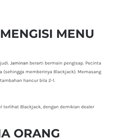
 MENGISI MENU
judi.
Jaminan
berarti bermain pengisap. Pecinta
ya (sehingga memberinya Blackjack). Memasang
ambahan hancur bila 2-1.
l terlihat Blackjack, dengan demikian dealer
MA ORANG