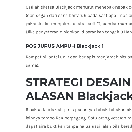
Carilah sketsa Blackjack menurut menebak-nebak d
(dan cegah dari sana bertaruh pada saat apa imbalan
yakni dealer menjelma di atas soft 17, bandar mamp
(Jika penyetoran disiapkan, disarankan tengah. ) H
POS JURUS AMPUH Blackjack 1
Kompetisi lantai unik dan berlapis menjamah situas
sama).
STRATEGI DESAI
ALASAN Blackjac
Blackjack tidaklah jenis pasangan tebak-tebakan ak
lainnya tempo Kau berpegang. Satu orang veteran 
dapat sira buktikan tanpa halusinasi ialah bila be