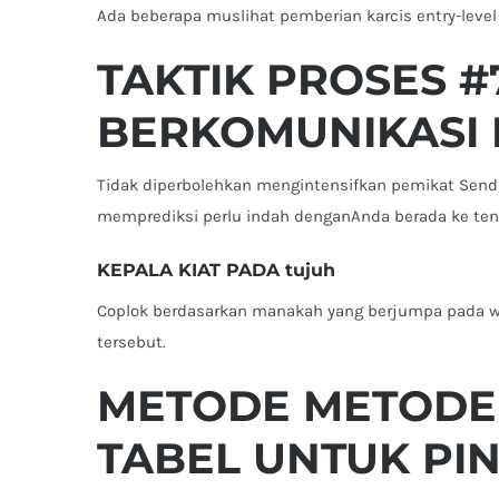
Ada beberapa muslihat pemberian karcis entry-leve
TAKTIK PROSES #
BERKOMUNIKASI
Tidak diperbolehkan mengintensifkan pemikat Sendi
memprediksi perlu indah denganAnda berada ke teng
KEPALA KIAT PADA tujuh
Coplok berdasarkan manakah yang berjumpa pada wak
tersebut.
METODE METODE 
TABEL UNTUK PIN