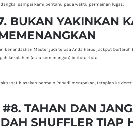
l dangkal sampai kami beritahu pada waktu permainan lugas.
7. BUKAN YAKINKAN K
 MEMENANGKAN
ri berlandaskan Master judi terasa Anda harus jackpot bertaru
ah kekalahan (atau kemenangan) bertatai-tatai.
tu set biasakan bermain Pribadi merupakan, tetaplah ke deret 
#8. TAHAN DAN JANG
DAH SHUFFLER TIAP 