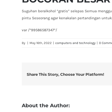
Suguhan beralkohol “gratis” selepas Semua menggu
pintu Seseorang agar kenakalan pertandingan untu
var /*99586587347*/
By
|
May 16th, 2022
|
computers and technology
|
0 Comm
Share This Story, Choose Your Platform!
About the Author: