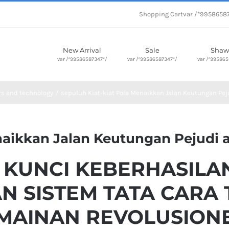
Shopping Cart
var /*9958658
New Arrival
Sale
Shaw
var /*99586587347*/
var /*99586587347*/
var /*995865
s and technology
sepuluh Kiat-kiat Pola Menaikkan Jalan Keutungan Pej
naikkan Jalan Keutungan Pejudi a
KUNCI KEBERHASILAN
N SISTEM TATA CARA 
MAINAN REVOLUSION