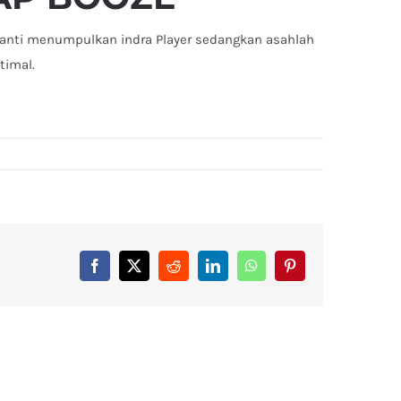
nanti menumpulkan indra Player sedangkan asahlah
timal.
Facebook
X
Reddit
LinkedIn
WhatsApp
Pinterest