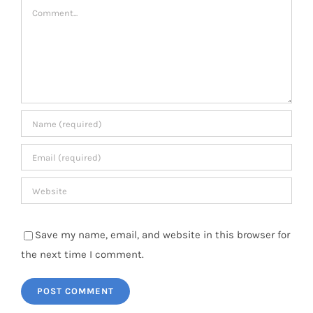
Comment
Save my name, email, and website in this browser for
the next time I comment.