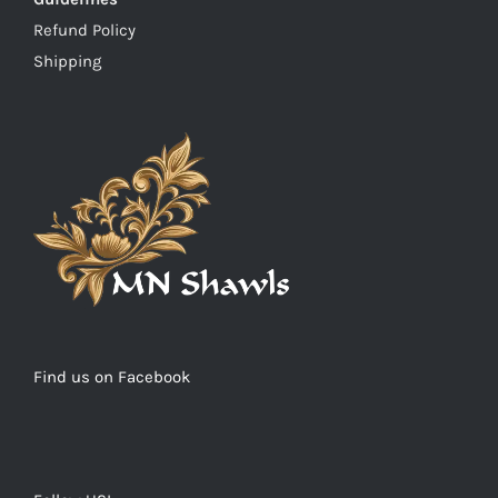
Refund Policy
Shipping
Find us on Facebook