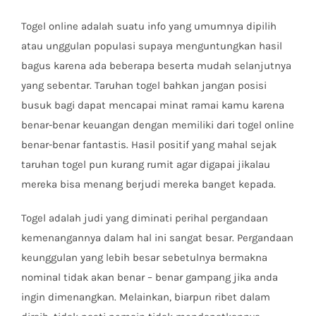
Togel online adalah suatu info yang umumnya dipilih
atau unggulan populasi supaya menguntungkan hasil
bagus karena ada beberapa beserta mudah selanjutnya
yang sebentar. Taruhan togel bahkan jangan posisi
busuk bagi dapat mencapai minat ramai kamu karena
benar-benar keuangan dengan memiliki dari togel online
benar-benar fantastis. Hasil positif yang mahal sejak
taruhan togel pun kurang rumit agar digapai jikalau
mereka bisa menang berjudi mereka banget kepada.
Togel adalah judi yang diminati perihal pergandaan
kemenangannya dalam hal ini sangat besar. Pergandaan
keunggulan yang lebih besar sebetulnya bermakna
nominal tidak akan benar – benar gampang jika anda
ingin dimenangkan. Melainkan, biarpun ribet dalam