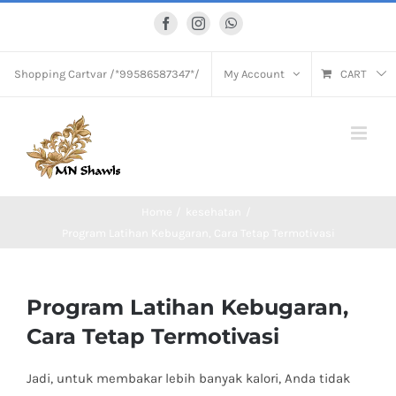
Skip
Facebook
Instagram
WhatsApp
to
content
Shopping Cart
var /*99586587347*/
My Account
CART
Home
kesehatan
Program Latihan Kebugaran, Cara Tetap Termotivasi
Program Latihan Kebugaran,
Cara Tetap Termotivasi
Jadi, untuk membakar lebih banyak kalori, Anda tidak