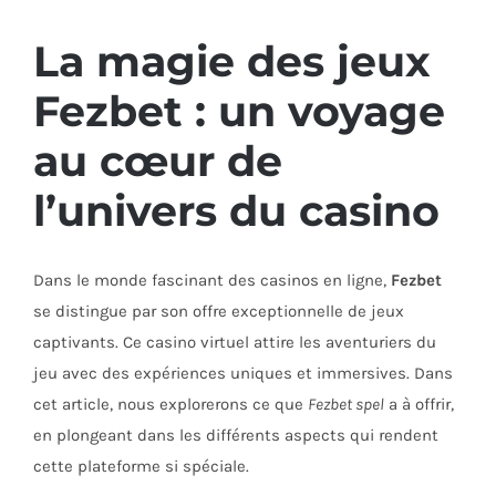
La magie des jeux
Fezbet : un voyage
au cœur de
l’univers du casino
Dans le monde fascinant des casinos en ligne,
Fezbet
se distingue par son offre exceptionnelle de jeux
captivants. Ce casino virtuel attire les aventuriers du
jeu avec des expériences uniques et immersives. Dans
cet article, nous explorerons ce que
Fezbet spel
a à offrir,
en plongeant dans les différents aspects qui rendent
cette plateforme si spéciale.