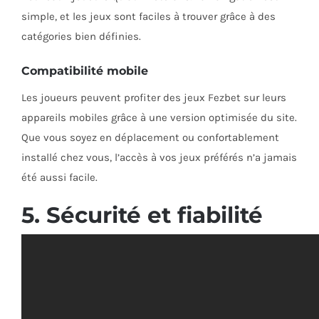
simple, et les jeux sont faciles à trouver grâce à des
catégories bien définies.
Compatibilité mobile
Les joueurs peuvent profiter des jeux Fezbet sur leurs
appareils mobiles grâce à une version optimisée du site.
Que vous soyez en déplacement ou confortablement
installé chez vous, l’accès à vos jeux préférés n’a jamais
été aussi facile.
5. Sécurité et fiabilité