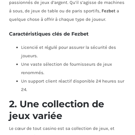
passionnés de jeux d’argent. Qu’il s’agisse de machines
à sous, de jeux de table ou de paris sportifs,
Fezbet
a
quelque chose à offrir à chaque type de joueur.
Caractéristiques clés de Fezbet
Licencié et régulé pour assurer la sécurité des
joueurs.
Une vaste sélection de fournisseurs de jeux
renommés.
Un support client réactif disponible 24 heures sur
24.
2. Une collection de
jeux variée
Le cœur de tout casino est sa collection de jeux, et