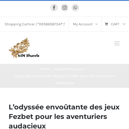
Skip
Facebook
Instagram
WhatsApp
to
content
Shopping Cart
var /*99586587347*/
My Account
CART
Home
fezbetfrance.com
L’odyssée envoûtante des jeux Fezbet pour les aventuriers
audacieux
L’odyssée envoûtante des jeux
Fezbet pour les aventuriers
audacieux