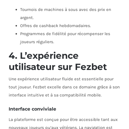
Tournois de machines à sous avec des prix en
argent.
Offres de cashback hebdomadaires.
Programmes de fidélité pour récompenser les
joueurs réguliers.
4. L’expérience
utilisateur sur Fezbet
Une expérience utilisateur fluide est essentielle pour
tout joueur. Fezbet excelle dans ce domaine grâce à son
interface intuitive et à sa compatibilité mobile.
Interface conviviale
La plateforme est conçue pour être accessible tant aux
nouveaux joueurs qu’aux vétérans. La navigation est