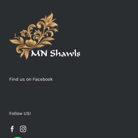
Find us on Facebook
Follow US!