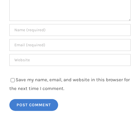
Save my name, email, and website in this browser for
the next time I comment.