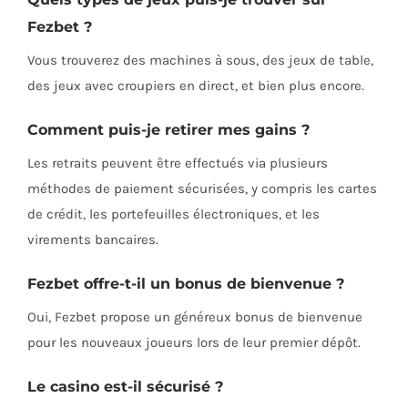
Fezbet ?
Vous trouverez des machines à sous, des jeux de table,
des jeux avec croupiers en direct, et bien plus encore.
Comment puis-je retirer mes gains ?
Les retraits peuvent être effectués via plusieurs
méthodes de paiement sécurisées, y compris les cartes
de crédit, les portefeuilles électroniques, et les
virements bancaires.
Fezbet offre-t-il un bonus de bienvenue ?
Oui, Fezbet propose un généreux bonus de bienvenue
pour les nouveaux joueurs lors de leur premier dépôt.
Le casino est-il sécurisé ?