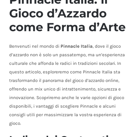
Gioco d’Azzardo
come Forma d’Arte
Benvenuti nel mondo di
Pinnacle Italia
, dove il gioco
d’azzardo non è solo un passatempo, ma un’esperienza
culturale che affonda le radici in tradizioni secolari. In
questo articolo, esploreremo come Pinnacle Italia sta
trasformando il panorama del gioco d’azzardo online,
offrendo un mix unico di intrattenimento, sicurezza e
innovazione. Scopriremo anche le varie opzioni di gioco
disponibili, i vantaggi di scegliere Pinnacle e alcuni
consigli utili per massimizzare la vostra esperienza di
gioco.