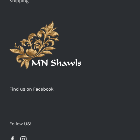
Shipping
Find us on Facebook
Follow US!