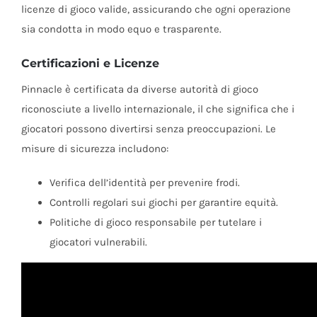
licenze di gioco valide, assicurando che ogni operazione
sia condotta in modo equo e trasparente.
Certificazioni e Licenze
Pinnacle è certificata da diverse autorità di gioco
riconosciute a livello internazionale, il che significa che i
giocatori possono divertirsi senza preoccupazioni. Le
misure di sicurezza includono:
Verifica dell’identità per prevenire frodi.
Controlli regolari sui giochi per garantire equità.
Politiche di gioco responsabile per tutelare i
giocatori vulnerabili.