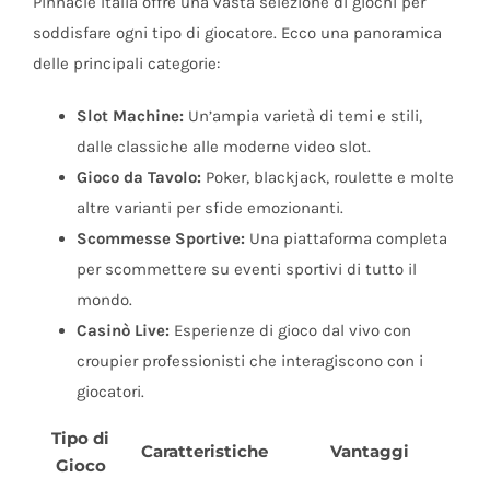
Pinnacle Italia offre una vasta selezione di giochi per
soddisfare ogni tipo di giocatore. Ecco una panoramica
delle principali categorie:
Slot Machine:
Un’ampia varietà di temi e stili,
dalle classiche alle moderne video slot.
Gioco da Tavolo:
Poker, blackjack, roulette e molte
altre varianti per sfide emozionanti.
Scommesse Sportive:
Una piattaforma completa
per scommettere su eventi sportivi di tutto il
mondo.
Casinò Live:
Esperienze di gioco dal vivo con
croupier professionisti che interagiscono con i
giocatori.
Tipo di
Caratteristiche
Vantaggi
Gioco