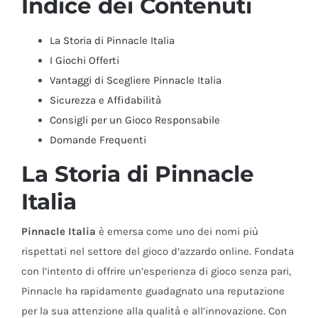
Indice dei Contenuti
La Storia di Pinnacle Italia
I Giochi Offerti
Vantaggi di Scegliere Pinnacle Italia
Sicurezza e Affidabilità
Consigli per un Gioco Responsabile
Domande Frequenti
La Storia di Pinnacle
Italia
Pinnacle Italia
è emersa come uno dei nomi più
rispettati nel settore del gioco d’azzardo online. Fondata
con l’intento di offrire un’esperienza di gioco senza pari,
Pinnacle ha rapidamente guadagnato una reputazione
per la sua attenzione alla qualità e all’innovazione. Con