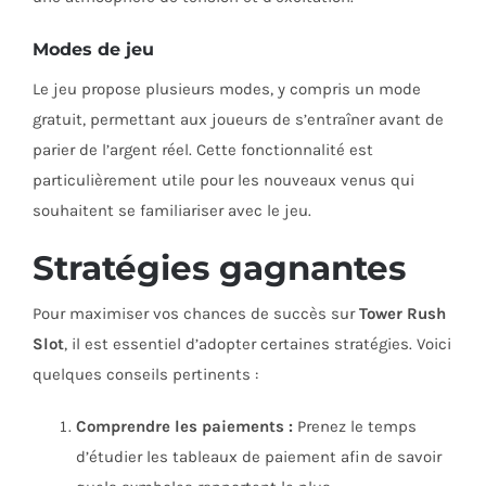
Modes de jeu
Le jeu propose plusieurs modes, y compris un mode
gratuit, permettant aux joueurs de s’entraîner avant de
parier de l’argent réel. Cette fonctionnalité est
particulièrement utile pour les nouveaux venus qui
souhaitent se familiariser avec le jeu.
Stratégies gagnantes
Pour maximiser vos chances de succès sur
Tower Rush
Slot
, il est essentiel d’adopter certaines stratégies. Voici
quelques conseils pertinents :
Comprendre les paiements :
Prenez le temps
d’étudier les tableaux de paiement afin de savoir