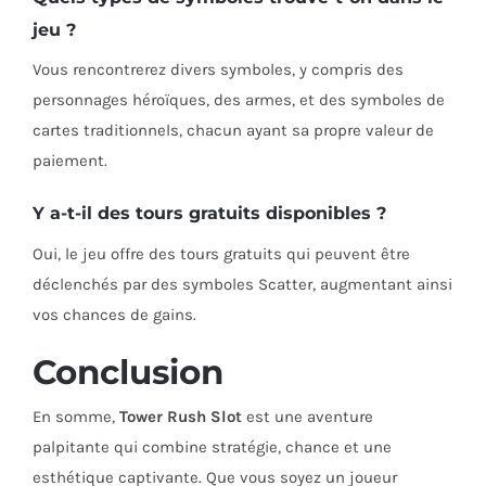
jeu ?
Vous rencontrerez divers symboles, y compris des
personnages héroïques, des armes, et des symboles de
cartes traditionnels, chacun ayant sa propre valeur de
paiement.
Y a-t-il des tours gratuits disponibles ?
Oui, le jeu offre des tours gratuits qui peuvent être
déclenchés par des symboles Scatter, augmentant ainsi
vos chances de gains.
Conclusion
En somme,
Tower Rush Slot
est une aventure
palpitante qui combine stratégie, chance et une
esthétique captivante. Que vous soyez un joueur