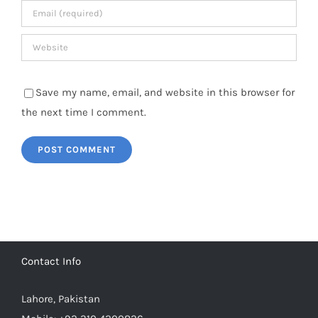
Save my name, email, and website in this browser for
the next time I comment.
Contact Info
Lahore, Pakistan