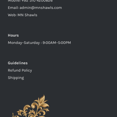
Mobile:
+92 310 4200826
Email:
admin@mnshawls.com
Web:
MN Shawls
Hours
Monday–Saturday : 9:00AM–5:00PM
Guidelines
Refund Policy
Shipping